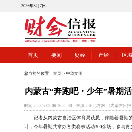
2026年8月7日
首页
要闻
财经
产经
区
您当前的位置：
首页
>
中华文明
内蒙古“奔跑吧・少年”暑期活
时间：2025-09-06 16:32:48
来源：正北方网-《内蒙古日报
记者从内蒙古自治区体育局获悉，伴随着暑期的结
计，今年暑期共举办各类赛事活动300余场，参与青