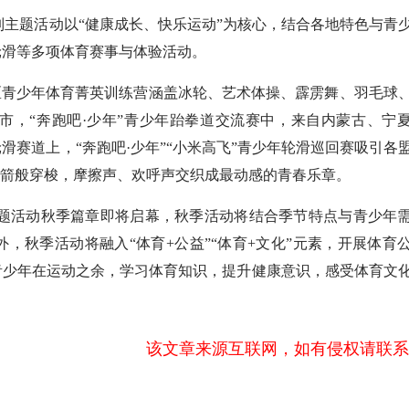
主题活动以“健康成长、快乐运动”为核心，结合各地特色与青
轮滑等多项体育赛事与体验活动。
治区青少年体育菁英训练营涵盖冰轮、艺术体操、霹雳舞、羽毛球
尔市，“奔跑吧·少年”青少年跆拳道交流赛中，来自内蒙古、宁
滑赛道上，“奔跑吧·少年”“小米高飞”青少年轮滑巡回赛吸引各
之箭般穿梭，摩擦声、欢呼声交织成最动感的青春乐章。
题活动秋季篇章即将启幕，秋季活动将结合季节特点与青少年
，秋季活动将融入“体育+公益”“体育+文化”元素，开展体育
青少年在运动之余，学习体育知识，提升健康意识，感受体育文
该文章来源互联网，如有侵权请联系