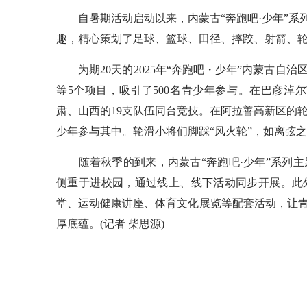
自暑期活动启动以来，内蒙古“奔跑吧·少年”系列
趣，精心策划了足球、篮球、田径、摔跤、射箭、
为期20天的2025年“奔跑吧・少年”内蒙古自
等5个项目，吸引了500名青少年参与。在巴彦淖
肃、山西的19支队伍同台竞技。在阿拉善高新区的轮
少年参与其中。轮滑小将们脚踩“风火轮”，如离弦
随着秋季的到来，内蒙古“奔跑吧·少年”系列主
侧重于进校园，通过线上、线下活动同步开展。此外
堂、运动健康讲座、体育文化展览等配套活动，让
厚底蕴。(记者 柴思源)