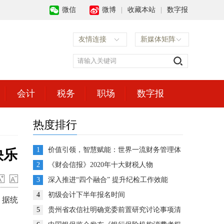
微信
微博
|
收藏本站
|
数字报
友情连接
新媒体矩阵
会计
税务
职场
数字报
热度排行
1
价值引领，智慧赋能：世界一流财务管理体
快乐
系建设的思考与展望
2
《财会信报》2020年十大财税人物
3
深入推进“四个融合” 提升纪检工作效能
4
初级会计下半年报名时间
。据统
5
贵州省农信社明确党委前置研究讨论事项清
单推动企业决策高效运转