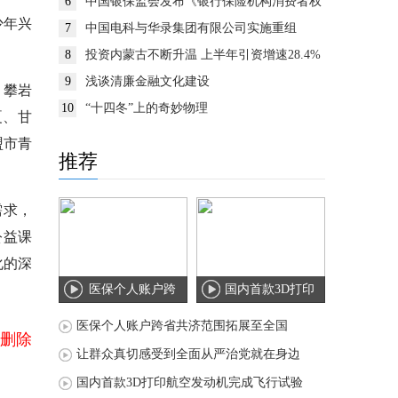
6
中国银保监会发布《银行保险机构消费者权
益保护监管评价办法》
少年兴
7
中国电科与华录集团有限公司实施重组
8
投资内蒙古不断升温 上半年引资增速28.4%
9
浅谈清廉金融文化建设
、攀岩
10
“十四冬”上的奇妙物理
夏、甘
盟市青
推荐
需求，
公益课
化的深
医保个人账户跨
国内首款3D打印
省共济范围拓展
航空发动机完成
医保个人账户跨省共济范围拓展至全国
删除
至
飞
让群众真切感受到全面从严治党就在身边
国内首款3D打印航空发动机完成飞行试验