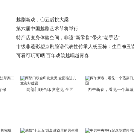
越剧新戏，〇五后挑大梁
第六届中国越剧艺术节将举行
特产店变身体验空间，非遗“新零售”带火“老手艺”
市级非遗彩塑京剧脸谱代表性传承人杨玉栋：生旦净丑
芳
可看可玩可晒 百年戏韵越唱越青春
疗保
两部门联合印发意见 全面
丙午新春，看见一个蒸蒸