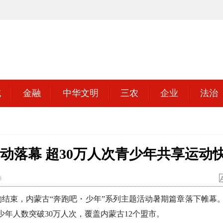
域
金融
中华文明
三农
企业
法治
动落幕 超30万人次青少年共享运动
》
束，内蒙古“奔跑吧・少年”系列主题活动暑期篇章落下帷幕
少年人数突破30万人次，覆盖内蒙古12个盟市。