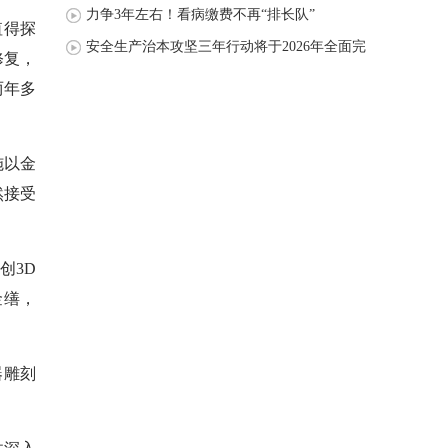
力争3年左右！看病缴费不再“排长队”
值得探
安全生产治本攻坚三年行动将于2026年全面完
修复，
成
两年多
施以金
然接受
创3D
金缮，
器雕刻