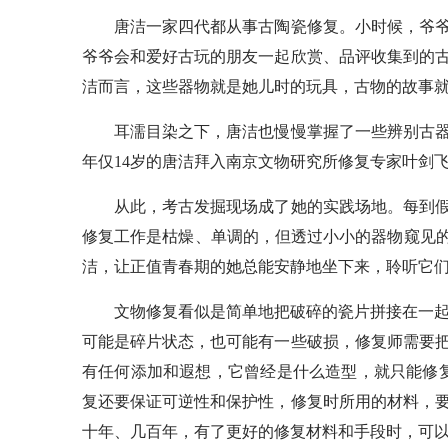
唐洁一家四代都从事古陶瓷修复。小时候，爷爷
爷爷会和爱好古玩的朋友一起欣赏、品评收集到的
洁而言，这些器物就是她儿时的玩具，古物的故事
耳濡目染之下，唐洁也慢慢掌握了一些辨别古器物
年仅14岁的唐洁拜入南京文物研究所修复专家叶剑
从此，考古发掘现场成了她的实践场地。每到假
修复工作是枯燥、单调的，但透过小小的器物窥见的
洁，让正值青春期的她总能安静地坐下来，聆听它
文物修复看似是简单地把破碎的瓷片拼接在一起，
可能是碎片状态，也可能有一些破损，修复师需要
有任何添加和遐想，它曾经是什么造型，就只能修
复还要保证可逆性和保护性，修复时所用的材料，
十年、几百年，有了更好的修复材料和手段时，可