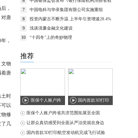
6
中国银保监会发布《银行保险机构消费者权
益保护监管评价办法》
场后，
7
中国电科与华录集团有限公司实施重组
。对唐
8
投资内蒙古不断升温 上半年引资增速28.4%
9
浅谈清廉金融文化建设
10
“十四冬”上的奇妙物理
8年，
推荐
。文物
撼着唐
出土时
医保个人账户跨
国内首款3D打印
不可以
省共济范围拓展
航空发动机完成
医保个人账户跨省共济范围拓展至全国
文物修
至
飞
让群众真切感受到全面从严治党就在身边
过了几
国内首款3D打印航空发动机完成飞行试验