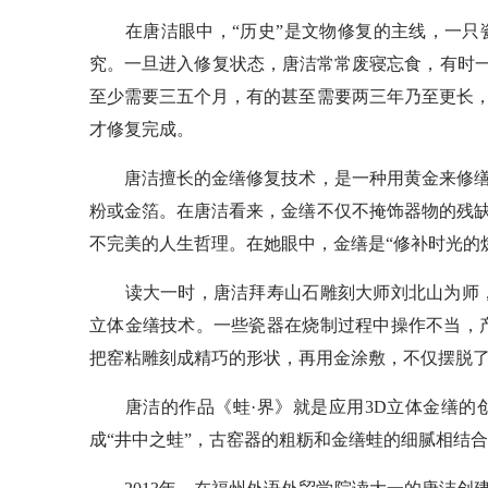
在唐洁眼中，“历史”是文物修复的主线，一只
究。一旦进入修复状态，唐洁常常废寝忘食，有时一
至少需要三五个月，有的甚至需要两三年乃至更长
才修复完成。
唐洁擅长的金缮修复技术，是一种用黄金来修缮
粉或金箔。在唐洁看来，金缮不仅不掩饰器物的残
不完美的人生哲理。在她眼中，金缮是“修补时光的
读大一时，唐洁拜寿山石雕刻大师刘北山为师，
立体金缮技术。一些瓷器在烧制过程中操作不当，
把窑粘雕刻成精巧的形状，再用金涂敷，不仅摆脱
唐洁的作品《蛙·界》就是应用3D立体金缮的
成“井中之蛙”，古窑器的粗粝和金缮蛙的细腻相结