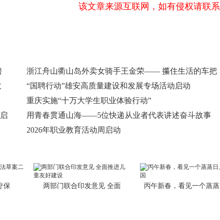
该文章来源互联网，如有侵权请联系
聘
浙江舟山衢山岛外卖女骑手王金荣—— 攥住生活的车把
故
“国聘行动”雄安高质量建设和发展专场活动启动
重庆实施“十万大学生职业体验行动”
川启
用青春贯通山海——5位快递从业者代表讲述奋斗故事
2026年职业教育活动周启动
疗保
两部门联合印发意见 全面
丙午新春，看见一个蒸蒸