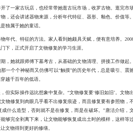
开了一家古玩店，也经常带她逛古玩市场，收罗古物。逛完市
古物，还会讲述器物来源，分析年代特征、器形、釉色、价值等
就是独属于她的童话。
年代、特征的方法。家人看到她颇具天赋，便有意培养。200
飞门下，正式开启了文物修复的学习生涯。
期，她就跟师傅下墓考古，从基础的文物清理、拼接工作做起
那一个个神秘而又仿佛可以“触摸”的历史年代，总是吸引、震
们穿越千百年的低语。
但实际操作远比想象中复杂。“文物修复要‘修旧如旧’。文物
把文物修复到肉眼几乎看不出修复痕迹，而且修复要有参照物，
复成什么造型，否则就不是在修复，而是在破坏。”唐洁介绍，
要能够完全剥离下来，让文物能够恢复成出土时的模样，这样等
以让文物得到更好的修缮。