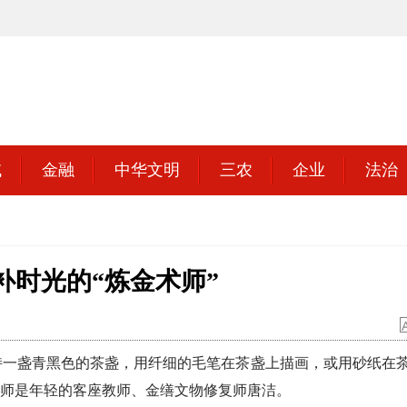
域
金融
中华文明
三农
企业
法治
补时光的“炼金术师”
一盏青黑色的茶盏，用纤细的毛笔在茶盏上描画，或用砂纸在
老师是年轻的客座教师、金缮文物修复师唐洁。