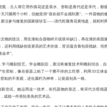
瓷瓶，古人将它用作插花还是装水、形制是唐代还是宋代，都
天只睡两个小时，但她觉得“喜欢就不会感到累”。一件器物的
，唐洁参与修复的国家级珍宝——清代乾隆青花黄地盘，就耗时
文物的技法，用生漆粘合器物碎片或填补缺口，再在漆的表面
缺，还利用残缺创造更高的艺术价值，背后蕴含着包容残缺、坦
炼金术”。
学习雕刻技艺。学会雕刻后，唐洁将修复技术和雕刻结合，自
产生窑粘，像在瓷器上粘了一个擦不掉的土疙瘩，利用3D立体
了窑粘的不美观，还化腐朽为神奇，让瓷器别具一格。
创新尝试。她运用这一技术，依托器物的形态，将宋代古窑残
合，成就一件美轮美奂的艺术品。