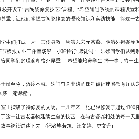
建了自己的工作室。毕业一年后，为了让更多年轻人有机会接触
母校开设了“古陶瓷修复技艺”课程。“希望通过系统的课程设置
和尊重，让他们掌握古陶瓷修复的理论知识和实践技能，将这一
学生们打成一片，言传身教。唐洁以宋元茶盏、明清外销瓷等
环节模拟专业工作室场景，小班推行“师徒制”，带领同学们从甄
给同学们的理念却格外厚重：“希望能培养学生‘择一事，终一生
年开设至今，热度不减。这门有关非遗的课程被福建省教育厅认定
会实践一流课程”。
里摆满了待修复的文物。十几年来，她已经修复了超过4300
迷于这一让古老器物延续生命的技艺，在与古瓷器相处的每一天
故事继续讲述下去。(记者毕若旭、汪文婷、史文丹)