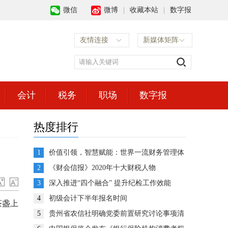
微信
微博
|
收藏本站
|
数字报
友情连接
新媒体矩阵
会计
税务
职场
数字报
热度排行
1
价值引领，智慧赋能：世界一流财务管理体
系建设的思考与展望
2
《财会信报》2020年十大财税人物
3
深入推进“四个融合” 提升纪检工作效能
4
初级会计下半年报名时间
茶盏上
5
贵州省农信社明确党委前置研究讨论事项清
单推动企业决策高效运转