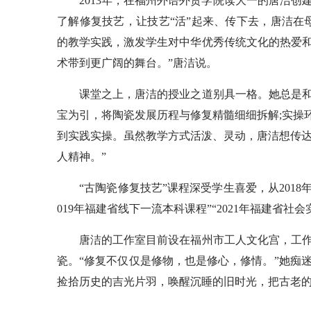
2013年，在福州外语外贸学院读大一的唐洁创
了解修复技艺，让技艺“活”起来、传下去，唐洁在
的教学实践，激发学生对中华优秀传统文化的热爱
术带到更广阔的舞台。”唐洁说。
课堂之上，唐洁的授业之道别具一格。她总是和
宝为引，将陶瓷发展历程与修复精髓细细拆解;实操
到实践实操。虽然教学方式活泼、灵动，唐洁想传达
人精神。”
“古陶瓷修复技艺”课程深受学生喜爱，从2018
019年福建省线下一流本科课程”“2021年福建省社
唐洁的工作室目前设在福州市工人文化宫，工作室
瓷。“修复不仅仅是修物，也是修心，修情。”她痴
捡拾历史的吉光片羽，唤醒沉睡的旧时光，把古老的