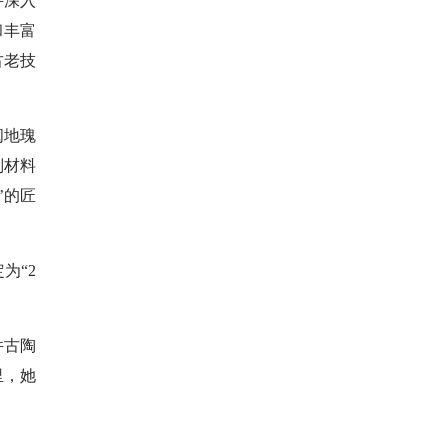
并深入
和丰富
古老技
闽地瑰
别材料
’的匠
为“2
件古陶
里，她