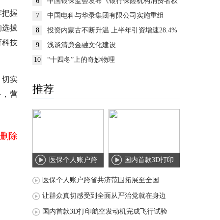
6
中国银保监会发布《银行保险机构消费者权
益保护监管评价办法》
牢把握
7
中国电科与华录集团有限公司实施重组
的选拔
8
投资内蒙古不断升温 上半年引资增速28.4%
育科技
9
浅谈清廉金融文化建设
10
“十四冬”上的奇妙物理
，切实
推荐
务，营
删除
医保个人账户跨
国内首款3D打印
省共济范围拓展
航空发动机完成
医保个人账户跨省共济范围拓展至全国
至
飞
让群众真切感受到全面从严治党就在身边
国内首款3D打印航空发动机完成飞行试验