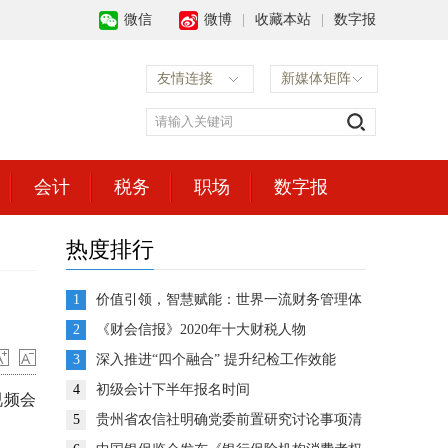
微信
微博
|
收藏本站
|
数字报
友情连接
新媒体矩阵
会计
税务
职场
数字报
热度排行
1
价值引领，智慧赋能：世界一流财务管理体
系建设的思考与展望
2
《财会信报》2020年十大财税人物
3
深入推进“四个融合” 提升纪检工作效能
4
初级会计下半年报名时间
视频会
5
贵州省农信社明确党委前置研究讨论事项清
单推动企业决策高效运转