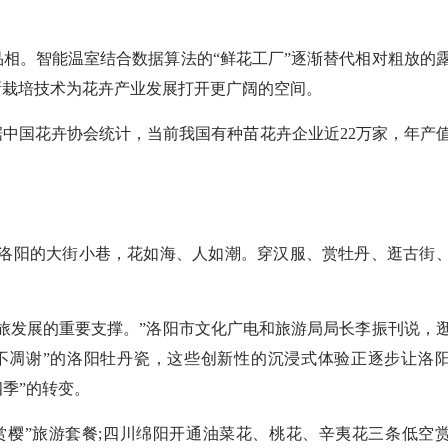
。智能温室结合数据算法的“鲜花工厂”逐渐替代相对粗放的
新栽培技术为花卉产业发展打开更广阔的空间。
花卉协会统计，当前我国有种苗花卉企业近22万家，年产值5
洛阳的大街小巷，花如海、人如潮。穿汉服、赏牡丹、逛古街
发展的重要支撑。”洛阳市文化广电和旅游局局长李振刊说，
不凋谢”的洛阳牡丹瓷，这些创新性的沉浸式体验正逐步让洛
四季”的转变。
赏樱”旅游套餐;四川绵阳开通油菜花、桃花、辛夷花三条低空