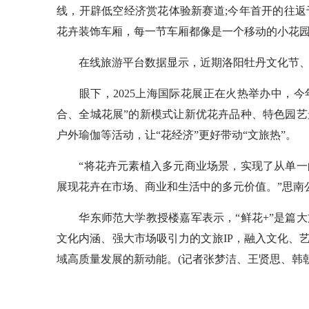
线，开辟低空经济赏花体验新赛道;今年首开的往
花卉装饰车厢，每一节车厢都像是一个移动的小花园…
在线旅游平台数据显示，近期洛阳牡丹文化节、
眼下，2025上海国际花展正在火热举办中，今年
合、全城花展”的新模式让新优花卉品种、特色园
户外瑜伽等活动，让“花经济”更好带动“文旅热”。
“将花卉元素植入多元商业场景，实现了从单一
展现花卉在市场、商业和生活中的多元价值。”思南
华东师范大学教授楼嘉军表示，“鲜花+”是篇大
文化内涵、强大市场吸引力的文旅IP，融入文化、
域高质量发展的新动能。(记者张梦洁、王贤思、韩朝