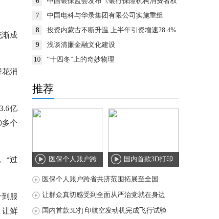
6
中国银保监会发布《银行保险机构消费者权
益保护监管评价办法》
7
中国电科与华录集团有限公司实施重组
8
投资内蒙古不断升温 上半年引资增速28.4%
花渐成
9
浅谈清廉金融文化建设
10
“十四冬”上的奇妙物理
鲜花消
推荐
.6亿
0多个
。“过
医保个人账户跨
国内首款3D打印
省共济范围拓展
航空发动机完成
医保个人账户跨省共济范围拓展至全国
至
飞
让群众真切感受到全面从严治党就在身边
升到服
，让鲜
国内首款3D打印航空发动机完成飞行试验