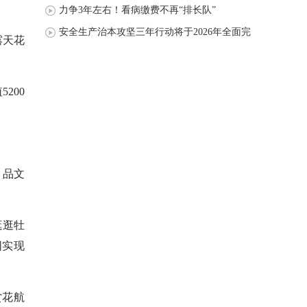
力争3年左右！看病缴费不再“排长队”
安全生产治本攻坚三年行动将于2026年全面完
露天花
成
200
、品文
逛逛牡
阳实现
赏花航