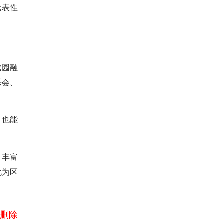
代表性
。
城园融
乐会、
，也能
、丰富
化为区
删除