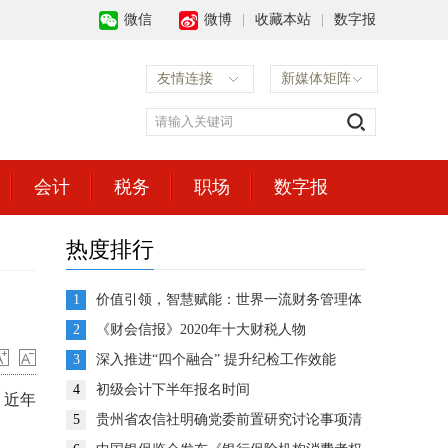
微信
微博
|
收藏本站
|
数字报
友情连接
新媒体矩阵
会计
税务
职场
数字报
热度排行
1
价值引领，智慧赋能：世界一流财务管理体
系建设的思考与展望
2
《财会信报》2020年十大财税人物
3
深入推进“四个融合” 提升纪检工作效能
4
初级会计下半年报名时间
。近年
5
贵州省农信社明确党委前置研究讨论事项清
。
单推动企业决策高效运转