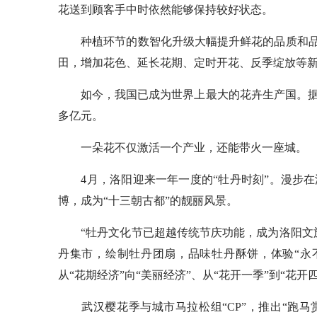
花送到顾客手中时依然能够保持较好状态。
种植环节的数智化升级大幅提升鲜花的品质和品相
田，增加花色、延长花期、定时开花、反季绽放等
如今，我国已成为世界上最大的花卉生产国。据中国
多亿元。
一朵花不仅激活一个产业，还能带火一座城。
4月，洛阳迎来一年一度的“牡丹时刻”。漫步在
博，成为“十三朝古都”的靓丽风景。
“牡丹文化节已超越传统节庆功能，成为洛阳文旅
丹集市，绘制牡丹团扇，品味牡丹酥饼，体验“永
从“花期经济”向“美丽经济”、从“花开一季”到“花开
武汉樱花季与城市马拉松组“CP”，推出“跑马