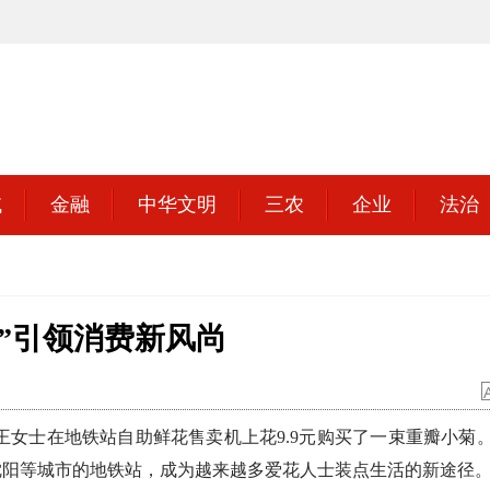
域
金融
中华文明
三农
企业
法治
+”引领消费新风尚
女士在地铁站自助鲜花售卖机上花9.9元购买了一束重瓣小菊
沈阳等城市的地铁站，成为越来越多爱花人士装点生活的新途径