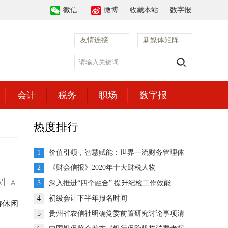
微信
微博
|
收藏本站
|
数字报
友情连接
新媒体矩阵
会计
税务
职场
数字报
热度排行
1
价值引领，智慧赋能：世界一流财务管理体
系建设的思考与展望
2
《财会信报》2020年十大财税人物
3
深入推进“四个融合” 提升纪检工作效能
4
初级会计下半年报名时间
游休闲
5
贵州省农信社明确党委前置研究讨论事项清
单推动企业决策高效运转