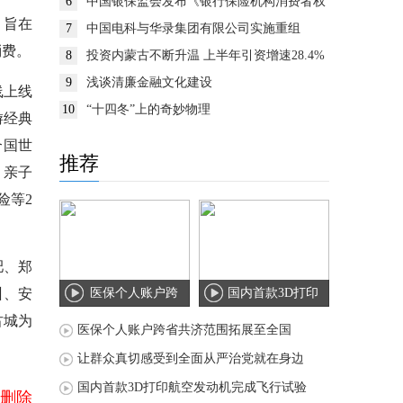
6
中国银保监会发布《银行保险机构消费者权
益保护监管评价办法》
，旨在
7
中国电科与华录集团有限公司实施重组
消费。
8
投资内蒙古不断升温 上半年引资增速28.4%
9
浅谈清廉金融文化建设
线上线
10
“十四冬”上的奇妙物理
游经典
合国世
推荐
、亲子
险等2
肥、郑
州、安
医保个人账户跨
国内首款3D打印
古城为
省共济范围拓展
航空发动机完成
医保个人账户跨省共济范围拓展至全国
至
飞
让群众真切感受到全面从严治党就在身边
国内首款3D打印航空发动机完成飞行试验
删除