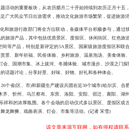
题活动的重要板块，从农历腊月二十开始持续到农历正月十五
满足广大民众节日出游需求，推动文化旅游市场繁荣，促进旅游
化和旅游行政部门将全方位联动，各媒体平台积极参与，通过
色的旅游产品，其中包括优质景区、度假区、休闲街区、红色旅
空间等产品，特别是新评定的5A景区、国家级旅游度假区和联
高赏景、新年祈福、民俗体验、乡村旅游、温泉泡汤、美食体验
游灯会、国潮市集、冰上拔河、冬捕体验、城市漫步、沙漠之门探
发起的话题讨论，分享好景、好味、好物、好礼和各种体会。
个省(区、市)和新疆生产建设兵团在近30个城市(哈尔滨、合
木齐、忻州、乌兰察布、东营、洛阳、安阳、宿迁、襄阳、湖
欢乐祥和的浓厚氛围。各个会场的启动仪式多以景区、度假区或
舞龙舞狮、戏曲表演、灯会、市集等活动。(记者 宋雪)
该文章来源互联网，如有侵权请联系